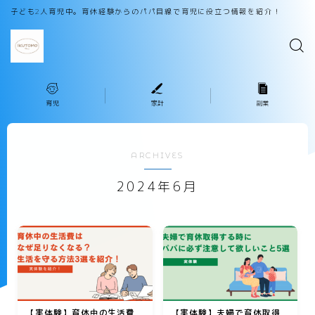
子ども2人育児中。育休経験からのパパ目線で育児に役立つ情報を紹介！
育児
家計
副業
ARCHIVES
2024年6月
【実体験】育休中の生活費
【実体験】夫婦で育休取得