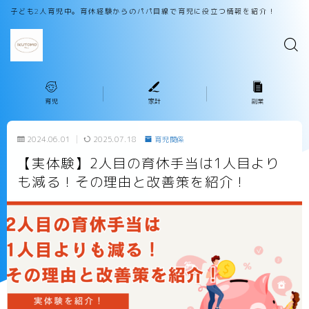
子ども2人育児中。育休経験からのパパ目線で育児に役立つ情報を紹介！
育児
家計
副業
2024.06.01
2025.07.18
育児関係
【実体験】2人目の育休手当は1人目より
も減る！その理由と改善策を紹介！