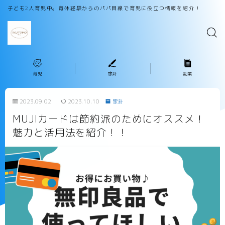
子ども2人育児中。育休経験からのパパ目線で育児に役立つ情報を紹介！
育児
家計
副業
2023.09.02
2023.10.10
家計
MUJIカードは節約派のためにオススメ！
魅力と活用法を紹介！！